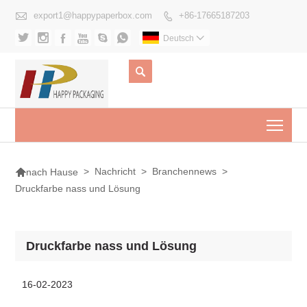

export1@happypaperbox.com
+86-17665187203







Deutsch


Togg

>
Nachricht
>
Branchennews
>
nach Hause
Druckfarbe nass und Lösung
Druckfarbe nass und Lösung
16-02-2023