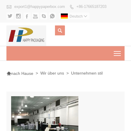

export1@happypaperbox.com
+86-17665187203







Deutsch


Togg

>
Wir über uns
>
Unternehmen stil
nach Hause