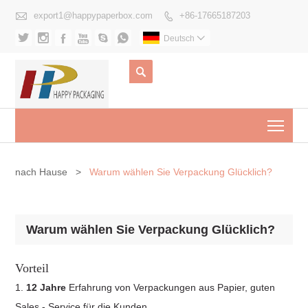

export1@happypaperbox.com
+86-17665187203







Deutsch


Togg
nach Hause
>
Warum wählen Sie Verpackung Glücklich?
Warum wählen Sie Verpackung Glücklich?
Vorteil
1.
12 Jahre
Erfahrung von Verpackungen aus Papier, guten
Sales - Service für die Kunden.